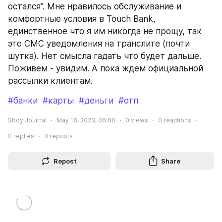
остался”. Мне нравилось обслуживание и 
комфортные условия в Touch Bank, 
единственное что я им никогда не прощу, так 
это СМС уведомления на транслите (почти 
шутка). Нет смысла гадать что будет дальше. 
Поживем - увидим. А пока ждем официальной 
рассылки клиентам.
#банки
#карты
#деньги
#отп
Sboy Journal
May 16, 2023, 06:00
0
views
0
reactions
0
replies
0
reposts
Repost
Share