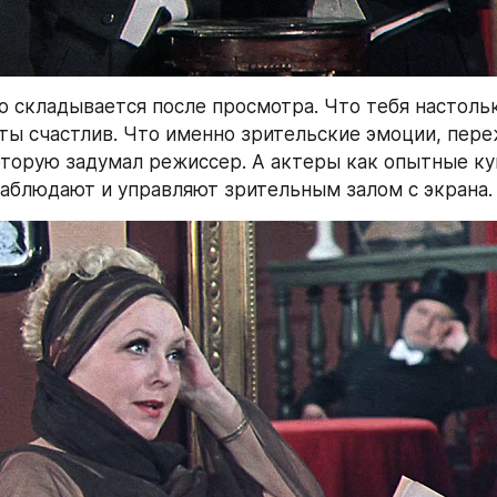
о складывается после просмотра. Что тебя настольк
 ты счастлив. Что именно зрительские эмоции, пере
которую задумал режиссер. А актеры как опытные ку
аблюдают и управляют зрительным залом с экрана.