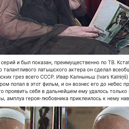
серий и был показан, преимущественно по ТВ. Кстати
о талантливого латышского актера он сделал всео
ких грез всего СССР. Ивар Калныньш (Ivars Kalniņš)
м попал в этот фильм, и он вознес его до небес пр
то проявить себя в дальнейшем ему удалось только в
вы, амплуа героя-любовника приклеилось к нему нав