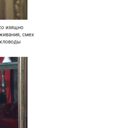
о изящно 
живания, смех 
кловоды 