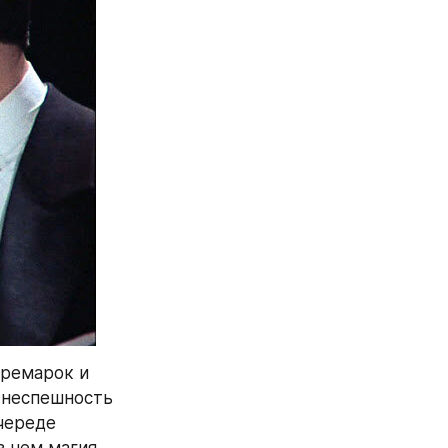
ремарок и 
 неспешность 
ереде 