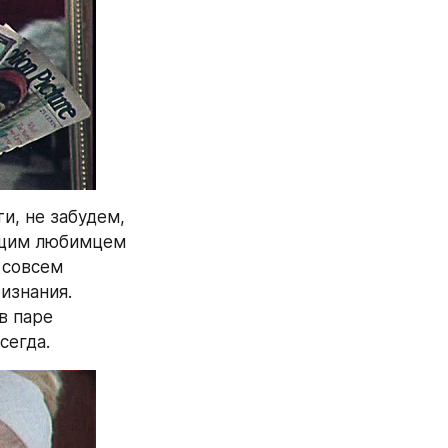
, не забудем, 
бщим любимцем 
 совсем 
изнания. 
 паре 
сегда.