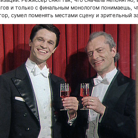
зации. Режиссер снял так, что сначала непонятно, в
гов и только с финальным монологом понимаешь, чт
втор, сумел поменять местами сцену и зрительный за