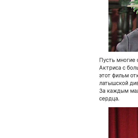
Пусть многие с
Актриса с бол
этот фильм от
латышской див
За каждым ма
сердца.