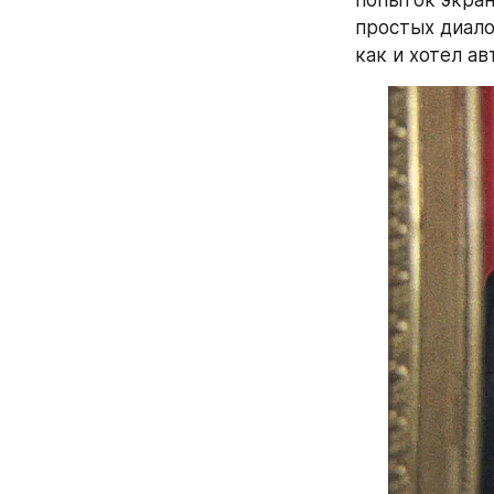
попыток экрани
простых диало
как и хотел а