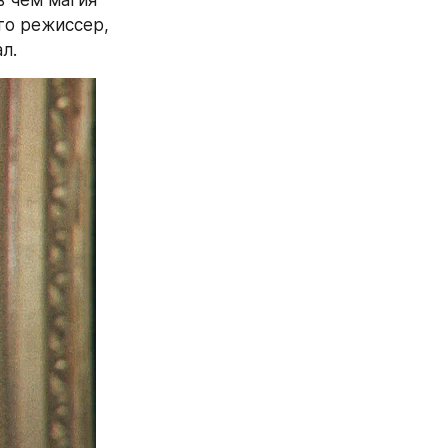
 чем магия 
о режиссер, 
л.