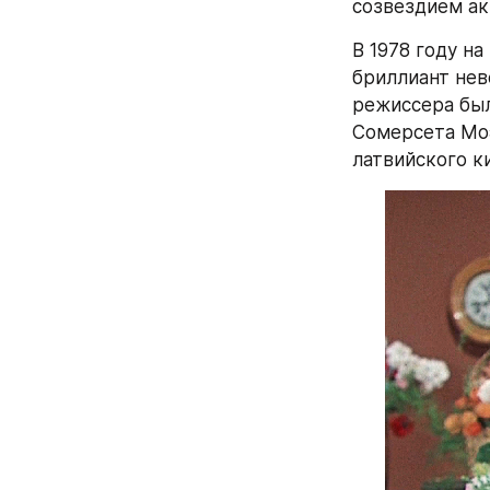
созвездием ак
В 1978 году н
бриллиант нев
режиссера был
Сомерсета Моэ
латвийского ки