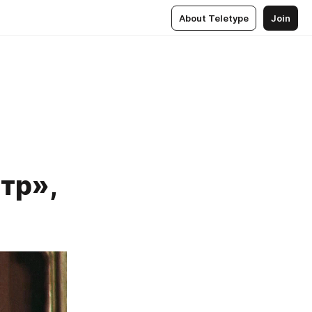
About Teletype
Join
тр»,