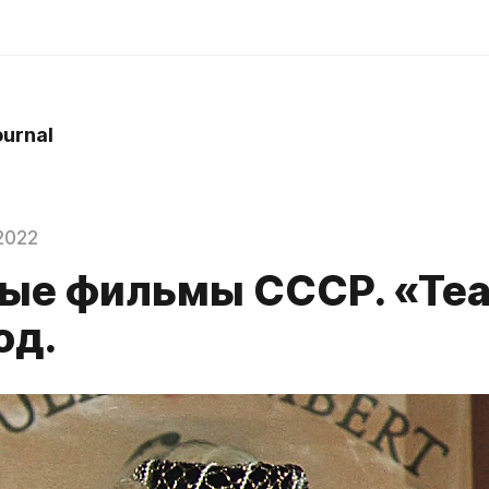
ournal
2022
ые фильмы СССР. «Теа
од.