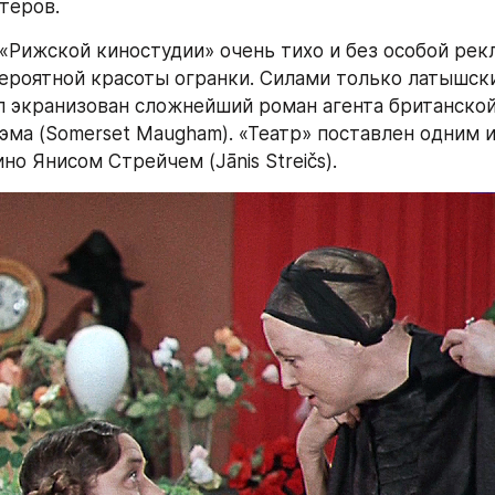
теров.
а «Рижской киностудии» очень тихо и без особой рек
ероятной красоты огранки. Силами только латышски
 экранизован сложнейший роман агента британской
ма (Somerset Maugham). «Театр» поставлен одним и
но Янисом Стрейчем (Jānis Streičs).