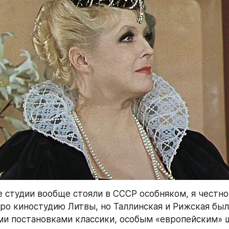
 студии вообще стояли в СССР особняком, я честно 
ро киностудию Литвы, но Таллинская и Рижская был
и постановками классики, особым «европейским» 