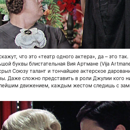
кажут, что это «театр одного актера», да – это так. 
ьшой буквы блистательная Вия Артмане (Vija Artmane
крыл Союзу талант и тончайшее актерское даровани
ы. Даже сложно представить в роли Джулии кого ни 
лейшим движением, каждым жестом следишь с зам