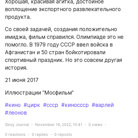
Хорошая, красивая агитка, достойное 
воплощение экспортного развлекательного 
продукта.
Со своей задачей, создания положительно 
имиджа, фильм справился. Олимпиаде это не 
помогло. В 1979 году СССР ввел войска в 
Афганистан и 50 стран бойкотировали 
спортивный праздник. Но это совсем другая 
история.
21 июня 2017
Иллюстрации "Мосфильм"
#кино
#цирк
#ссср
#киноссср
#варлей
#леонов
Sboy Journal
November 16, 2022, 10:41
0
views
0
reactions
0
replies
0
reposts