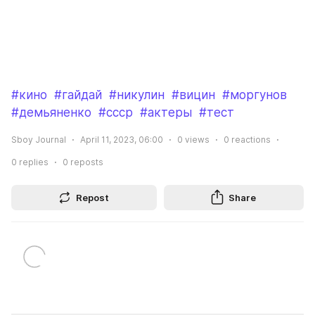
#кино
#гайдай
#никулин
#вицин
#моргунов
#демьяненко
#ссср
#актеры
#тест
Sboy Journal
April 11, 2023, 06:00
0
views
0
reactions
0
replies
0
reposts
Repost
Share