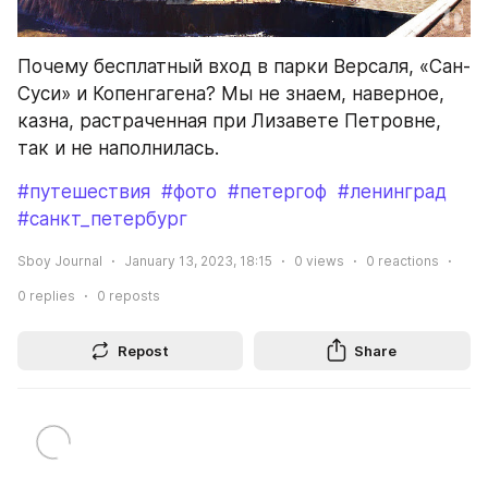
Почему бесплатный вход в парки Версаля, «Сан-
Суси» и Копенгагена? Мы не знаем, наверное, 
казна, растраченная при Лизавете Петровне, 
так и не наполнилась.
#путешествия
#фото
#петергоф
#ленинград
#санкт_петербург
Sboy Journal
January 13, 2023, 18:15
0
views
0
reactions
0
replies
0
reposts
Repost
Share