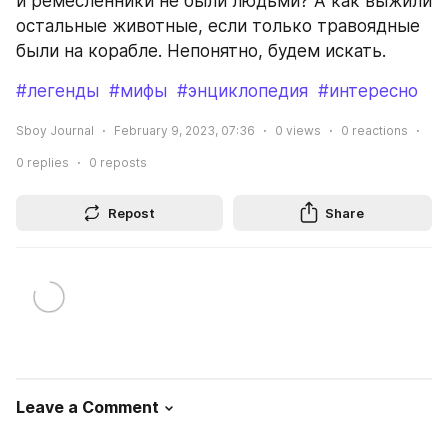
и ремесленники не были людьми? А как выжили 
остальные животные, если только травоядные 
были на корабле. Непонятно, будем искать.
#легенды
#мифы
#энциклопедия
#интересно
Sboy Journal
February 9, 2023, 07:36
0
views
0
reactions
0
replies
0
reposts
Repost
Share
Leave a Comment