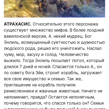
АТРАХАСИС.
 Относительно этого персонажа 
существует множество мифов. В более поздней 
вавилонской версии, А. некий мудрец. Бог 
Энлиль, возмущенный суетностью и шумностью 
людского рода, решил его уничтожить. Наслал 
чуму, мор, засуху и голод. Человечество 
выжило. Тогда Энлиль посылает потоп, который 
длился 7 дней и ночей. Спасается только А., он 
по совету бога Эйи, строит корабль, загружает 
все свое имущество и семью. Так же, 
приглашение на корабль получили 
ремесленники и жвачные животные. Ничего не 
напоминает, правда? Остается непонятным, 
почему говорится, что спасся только он? Семья 