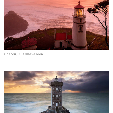
Орегон, США ©haveseen