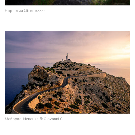
Норвегия ©freeezzzz
Майорка, Испания © Giovanni G