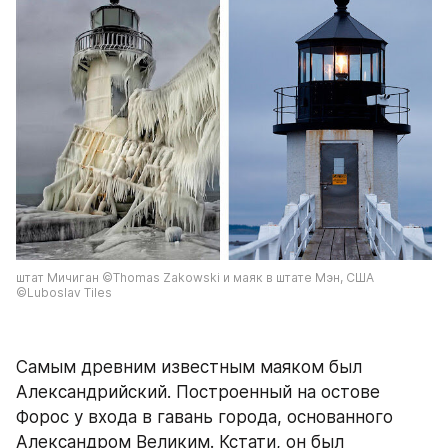
штат Мичиган ©Thomas Zakowski и маяк в штате Мэн, США 
©Luboslav Tiles
Самым древним известным маяком был 
Александрийский. Построенный на остове 
Форос у входа в гавань города, основанного 
Александром Великим. Кстати, он был 