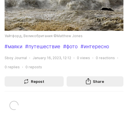
Уайтфорд, Великобритания ©Matthew Jones
#маяки
#путешествие
#фото
#интересно
Sboy Journal
January 16, 2023, 12:12
0
views
0
reactions
0
replies
0
reposts
Repost
Share