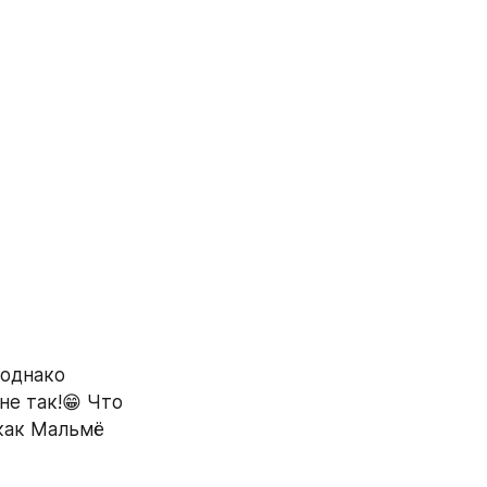
однако 
е так!😁 Что 
как Мальмё 