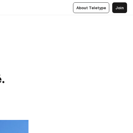
About Teletype
Join
.