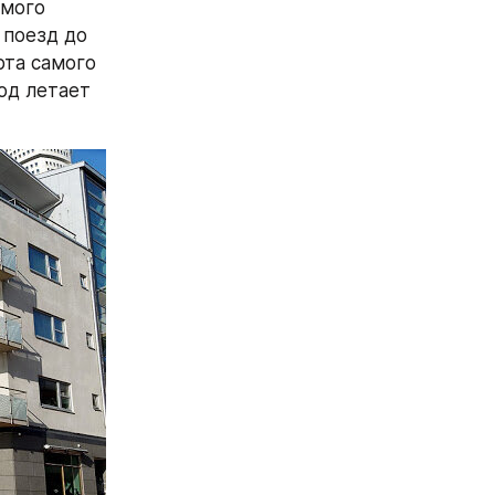
мого 
поезд до 
та самого 
од летает 