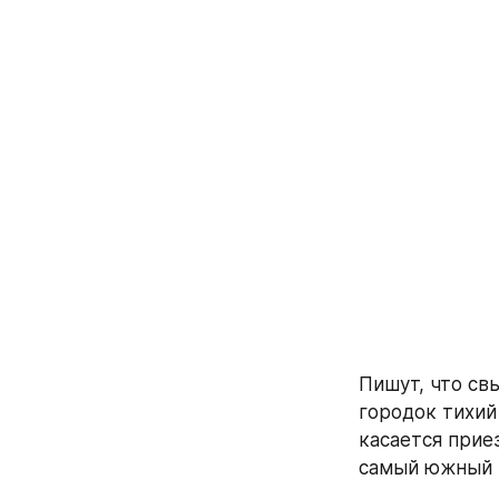
Пишут, что св
городок тихий 
касается прие
самый южный г