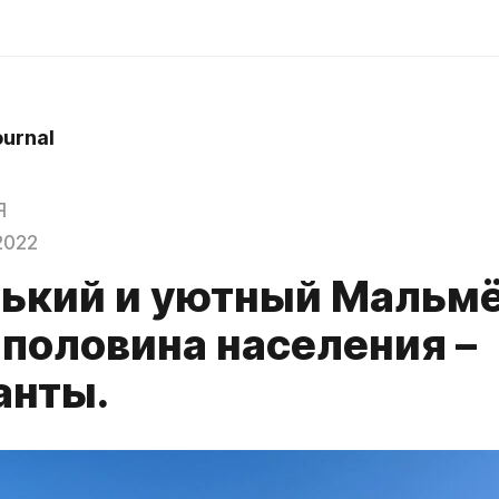
ournal
Я
2022
ький и уютный Мальмё
 половина населения –
анты.