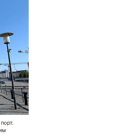
порт. 
им 