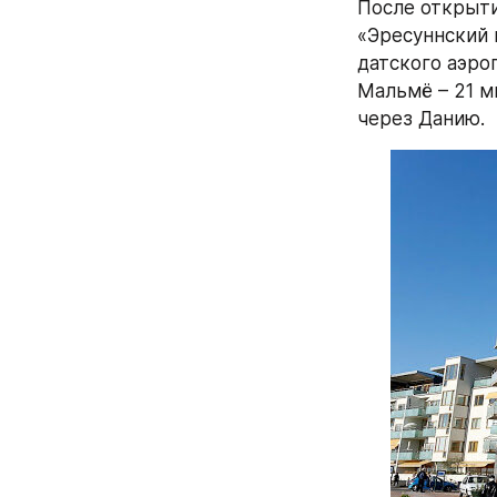
После открыти
«Эресуннский 
датского аэроп
Мальмё – 21 ми
через Данию.