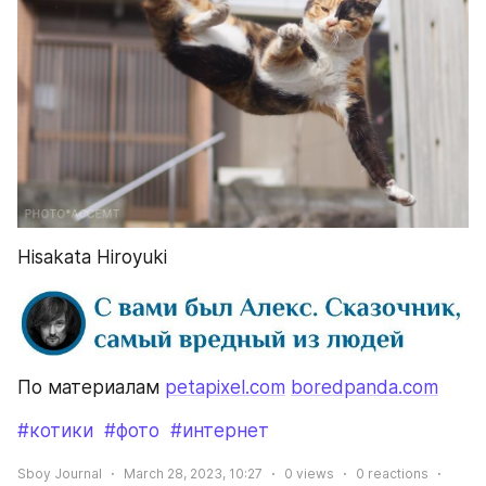
Hisakata Hiroyuki
По материалам 
petapixel.com
boredpanda.com
#котики
#фото
#интернет
Sboy Journal
March 28, 2023, 10:27
0
views
0
reactions