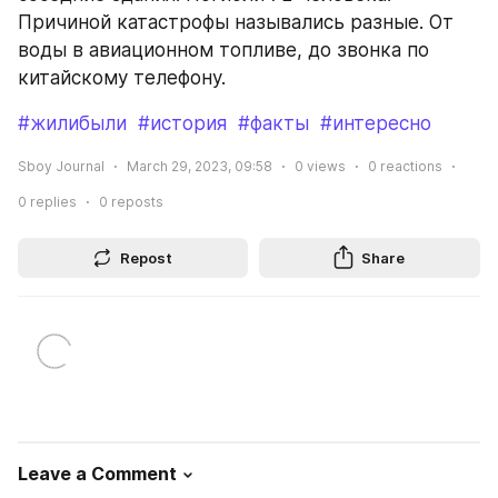
Причиной катастрофы назывались разные. От 
воды в авиационном топливе, до звонка по 
китайскому телефону.
#жилибыли
#история
#факты
#интересно
Sboy Journal
March 29, 2023, 09:58
0
views
0
reactions
0
replies
0
reposts
Repost
Share
Leave a Comment