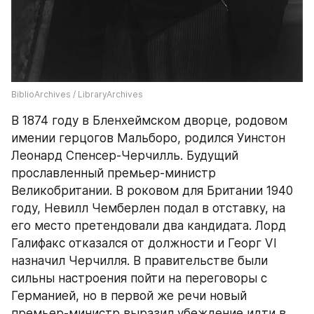
BiblioArchives / LibraryArchives
В 1874 году в Бленхеймском дворце, родовом 
имении герцогов Мальборо, родился Уинстон 
Леонард Спенсер-Черчилль. Будущий 
прославленный премьер-министр 
Великобритании. В роковом для Британии 1940 
году, Невилл Чемберлен подал в отставку, на 
его место претендовали два кандидата. Лорд 
Галифакс отказался от должности и Георг VI 
назначил Черчилля. В правительстве были 
сильны настроения пойти на переговоры с 
Германией, но в первой же речи новый 
премьер-министр выразил убеждение идти в 