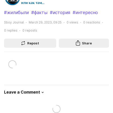
#жилибыли
#факты
#история
#интересно
Sboy Journal
March 29, 2023, 09:25
0
views
0
reactions
0
replies
0
reposts
Repost
Share
Leave a Comment