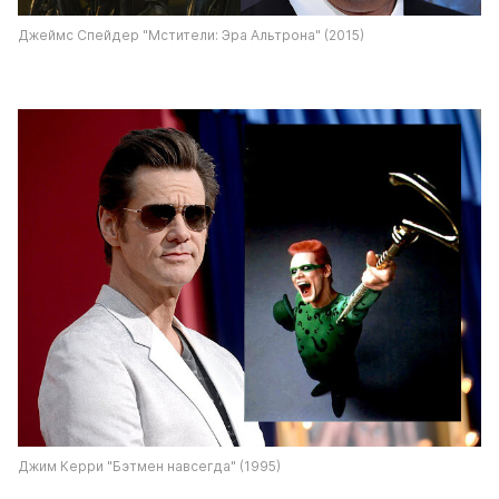
Джеймс Спейдер "Мстители: Эра Альтрона" (2015)
Джим Керри "Бэтмен навсегда" (1995)