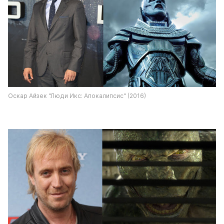
Оскар Айзек "Люди Икс: Апокалипсис" (2016)