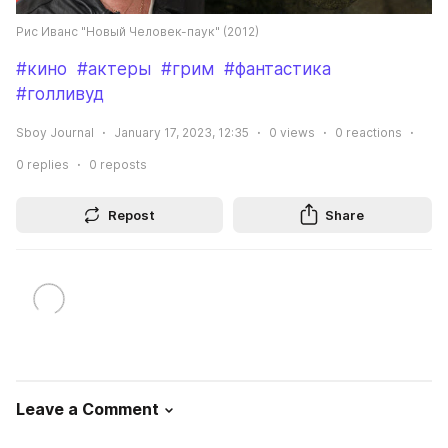
Рис Иванс "Новый Человек-паук" (2012)
#кино
#актеры
#грим
#фантастика
#голливуд
Sboy Journal
January 17, 2023, 12:35
0
views
0
reactions
0
replies
0
reposts
Repost
Share
Leave a Comment