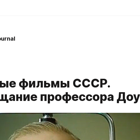
ournal
3
ые фильмы СССР.
щание профессора До