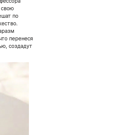
фессора 
свою 
шат по 
ество. 
аразм 
что перенеся 
ю, создадут 