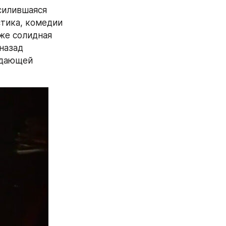
силившаяся 
тика, комедии 
е солидная 
назад 
дающей 