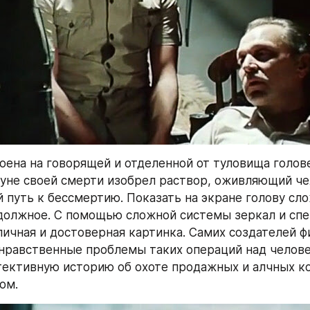
оена на говорящей и отделенной от туловища голове
уне своей смерти изобрел раствор, оживляющий че
 путь к бессмертию. Показать на экране голову слож
должное. С помощью сложной системы зеркал и спе
личная и достоверная картинка. Самих создателей ф
нравственные проблемы таких операций над челове
ективную историю об охоте продажных и алчных ко
ом.