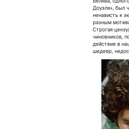
Белява, одног
Доуэля», был 
ненависть к э
разным мотива
Строгая цензу
чиновников, по
действие в на
шедевр, недос