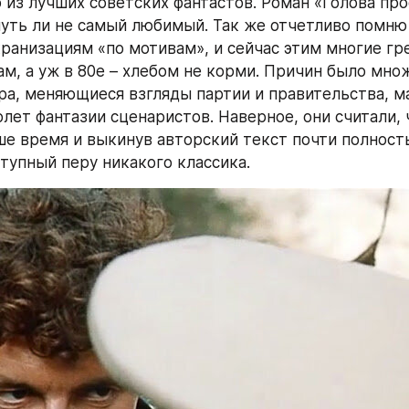
о из лучших советских фантастов. Роман «Голова про
чуть ли не самый любимый. Так же отчетливо помню 
кранизациям «по мотивам», и сейчас этим многие гре
м, а уж в 80е – хлебом не корми. Причин было множ
ра, меняющиеся взгляды партии и правительства, м
лет фантазии сценаристов. Наверное, они считали, 
ше время и выкинув авторский текст почти полность
тупный перу никакого классика.