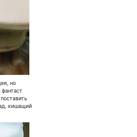
я, но 
фантаст 
поставить 
ад, кишащий 