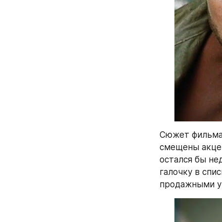
Сюжет фильма 
смещены акцен
остался бы не
галочку в спи
продажными у