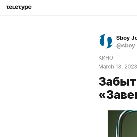
Sboy J
@sboy
КИНО
March 13, 202
Забыт
«Заве