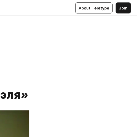
About Teletype
Join
уэля»