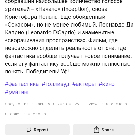
собравший наибольшее количество голосов 
зрителей – «Начало» (Inception), снова 
Кристофера Нолана. Еще обойденный 
«Оскаром», но не менее любимый, Леонардо Ди 
Каприо (Leonardo DiCaprio) и знаменитые 
«сворачивания пространства». Фильм, где 
невозможно отделить реальность от сна, где 
фантастика вообще получает новое понимание, 
если эту фантастику вообще можно полностью 
понять. Победитель! Уф!
#фаетастика
#голливуд
#актеры
#кино
#рейтинг
Sboy Journal
January 10, 2023, 09:25
0
views
0
reactions
0
replies
0
reposts
Repost
Share