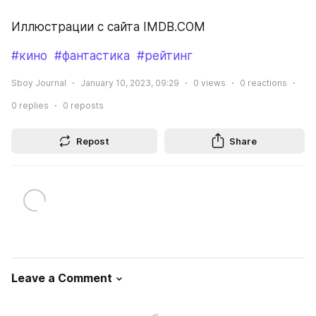
Иллюстрации с сайта IMDB.COM
#кино
#фантастика
#рейтинг
Sboy Journal
January 10, 2023, 09:29
0
views
0
reactions
0
replies
0
reposts
Repost
Share
Leave a Comment