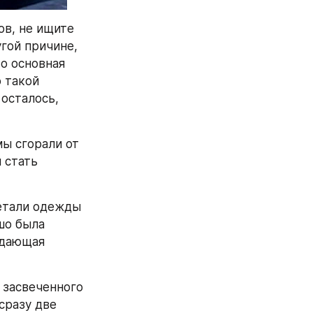
в, не ищите 
гой причине, 
о основная 
 такой 
осталось, 
ы сгорали от 
 стать 
етали одежды 
о была 
дающая 
 засвеченного 
разу две 