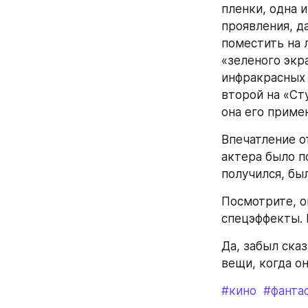
пленки, одна 
проявления, д
поместить на 
«зеленого экра
инфракрасных 
второй на «Сту
она его приме
Впечатление о
актера было п
получился, бы
Посмотрите, о
спецэффекты. 
Да, забыл сказ
вещи, когда он
#кино
#фанта