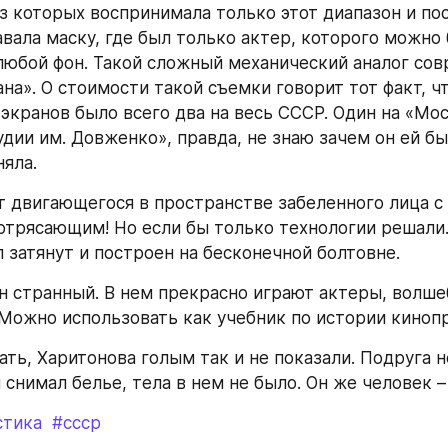
из которых воспринимала только этот диапазон и пос
авала маску, где был только актер, которого можно 
любой фон. Такой сложный механический аналог сов
на». О стоимости такой съемки говорит тот факт, чт
экранов было всего два на весь СССР. Один на «Мос
дии им. Довженко», правда, не знаю зачем он ей был
няла.
т двигающегося в пространстве забеленного лица с
отрясающим! Но если бы только технологии решали.
л затянут и построен на бесконечной болтовне.
н странный. В нем прекрасно играют актеры, волше
Можно использовать как учебник по истории киноп
ать, Харитонова голым так и не показали. Подруга н
 снимал белье, тела в нем не было. Он же человек 
стика
#ссср