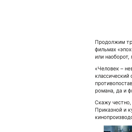
Продолжим тра
фильмах «эпох
или наоборот,
«Человек – н
классический 
противопостав
романа, да и ф
Скажу честно,
Приказной и к
кинопроизводс