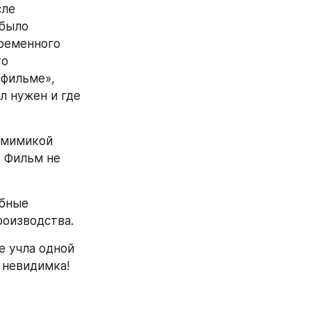
ле 
было 
ременного 
о 
фильме», 
 нужен и где 
 мимикой 
 Фильм не 
бные 
роизводства.
е учла одной 
– невидимка!