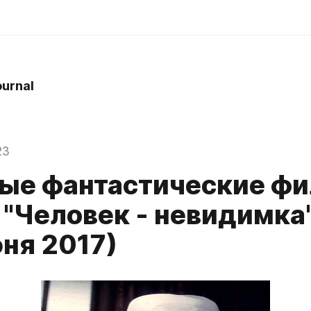
ournal
23
ые фантастические ф
"Человек - невидимка"
юня 2017)