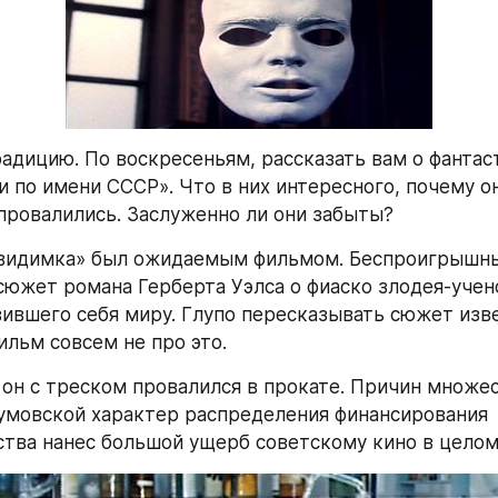
дицию. По воскресеньям, рассказать вам о фантаст
и по имени СССР». Что в них интересного, почему он
 провалились. Заслуженно ли они забыты?
евидимка» был ожидаемым фильмом. Беспроигрышны
сюжет романа Герберта Уэлса о фиаско злодея-учено
ившего себя миру. Глупо пересказывать сюжет изве
ильм совсем не про это.
 он с треском провалился в прокате. Причин множест
умовской характер распределения финансирования 
тва нанес большой ущерб советскому кино в целом