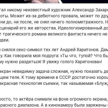
ал никому неизвестный художник Александр Захаро
боты. Может из-за дебютного провала, может по дру
ни до, ни после, не снял ничего полнометражного. Н
 сценарий его же авторства. Идеологизированный до
т трагического романа великого фантаста ничего не 
деи.
и снялся секс-символ тех лет Андрей Харитонов. Дам
. Как говорила моя подруга: «Ты что, тупой? Что бы
у нужно раздеться! Я увижу голого Харитонова»!
экран невидимку задача сложная, нужно показать д
щем теле. К тому времени в СССР достаточно хорош
акрасная технология съемки, так называемая «Блуж
осто, то актёра снимали на фоне огромного экрана,
расного диапазона. А в кинокамеру были заряжены с