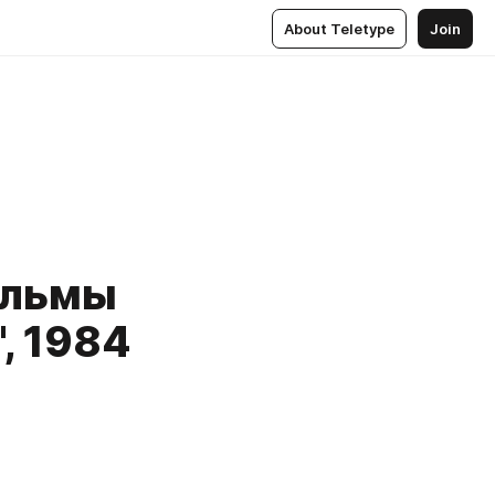
About Teletype
Join
ильмы
, 1984