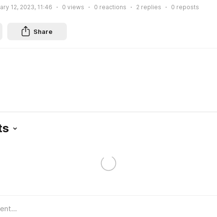
ary 12, 2023, 11:46
0
views
0
reactions
2
replies
0
reposts
Share
ts