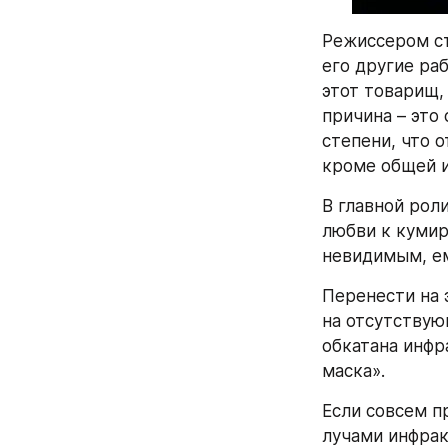
Режиссером ст
его другие ра
этот товарищ, 
причина – это
степени, что о
кроме общей и
В главной рол
любви к кумиру
невидимым, ем
Перенести на 
на отсутствую
обкатана инфр
маска».
Если совсем пр
лучами инфрак