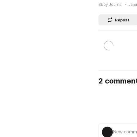
Sboy Journal
Janu
Repost
2 commen