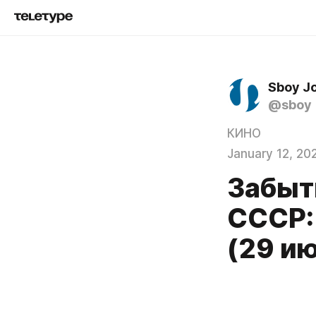
Sboy J
@sboy
КИНО
January 12, 20
Забыт
СССР: 
(29 и