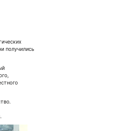
ических 
и получились 
й 
го, 
стного 
во. 
.