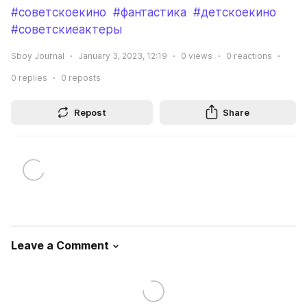
#советскоекино
#фантастика
#детскоекино
#советскиеактеры
Sboy Journal
January 3, 2023, 12:19
0
views
0
reactions
0
replies
0
reposts
Repost
Share
Leave a Comment