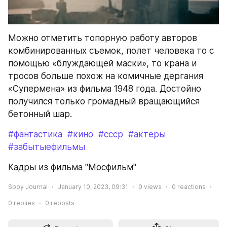
Можно отметить топорную работу авторов 
комбинированных съемок, полет человека то с 
помощью «блуждающей маски», то крана и 
тросов больше похож на комичные дергания 
«Супермена» из фильма 1948 года. Достойно 
получился только громадный вращающийся 
бетонный шар.
#фантастика
#кино
#ссср
#актеры
#забытыефильмы
Кадры из фильма "Мосфильм"
Sboy Journal
January 10, 2023, 09:31
0
views
0
reactions
0
replies
0
reposts