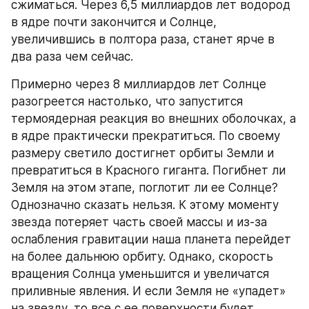
сжиматься. Через 6,5 миллиардов лет водород 
в ядре почти закончится и Солнце, 
увеличившись в полтора раза, станет ярче в 
два раза чем сейчас.
Примерно через 8 миллиардов лет Солнце 
разогреется настолько, что запустится 
термоядерная реакция во внешних оболочках, а 
в ядре практически прекратиться. По своему 
размеру светило достигнет орбиты Земли и 
превратиться в Красного гиганта. Погибнет ли 
Земля на этом этапе, поглотит ли ее Солнце? 
Однозначно сказать нельзя. К этому моменту 
звезда потеряет часть своей массы и из-за 
ослабления гравитации наша планета перейдет 
на более дальнюю орбиту. Однако, скорость 
вращения Солнца уменьшится и увеличатся 
приливные явления. И если Земля не «упадет» 
на звезду, то все с ее поверхности будет 