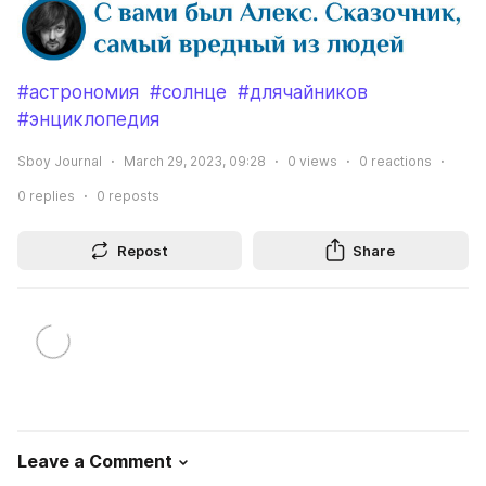
#астрономия
#солнце
#длячайников
#энциклопедия
Sboy Journal
March 29, 2023, 09:28
0
views
0
reactions
0
replies
0
reposts
Repost
Share
Leave a Comment