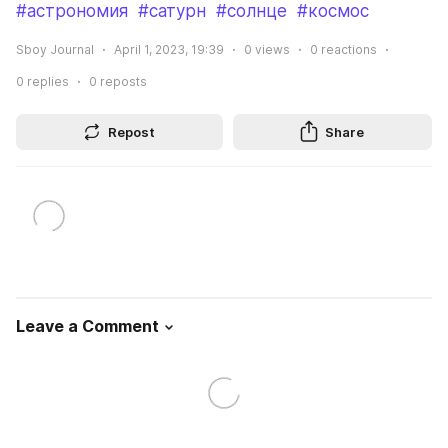
#астрономия
#сатурн
#солнце
#космос
Sboy Journal
April 1, 2023, 19:39
0
views
0
reactions
0
replies
0
reposts
Repost
Share
Leave a Comment