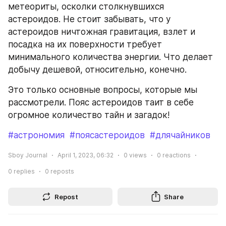
метеориты, осколки столкнувшихся 
астероидов. Не стоит забывать, что у 
астероидов ничтожная гравитация, взлет и 
посадка на их поверхности требует 
минимального количества энергии. Что делает 
добычу дешевой, относительно, конечно.
Это только основные вопросы, которые мы 
рассмотрели. Пояс астероидов таит в себе 
огромное количество тайн и загадок!
#астрономия
#поясастероидов
#длячайников
Sboy Journal
April 1, 2023, 06:32
0
views
0
reactions
0
replies
0
reposts
Repost
Share