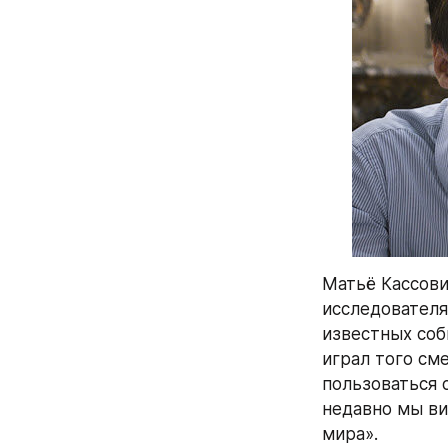
Матьё Кассовиц
исследователя
известных собы
играл того см
пользоваться 
недавно мы ви
мира».