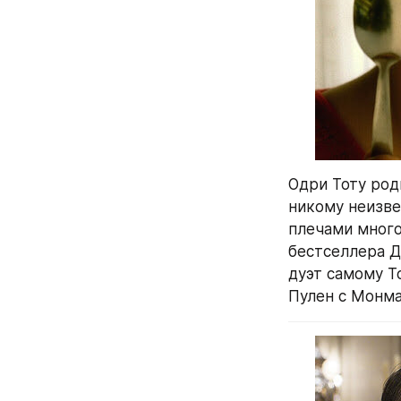
Одри Тоту роди
никому неизвес
плечами много
бестселлера Д
дуэт самому Т
Пулен с Монма