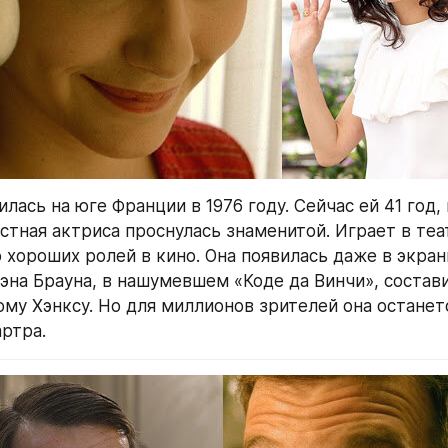
лась на юге Франции в 1976 году. Сейчас ей 41 год,
тная актриса проснулась знаменитой. Играет в теат
 хороших ролей в кино. Она появилась даже в экран
эна Брауна, в нашумевшем «Коде да Винчи», состави
ому Хэнксу. Но для миллионов зрителей она останет
ртра.