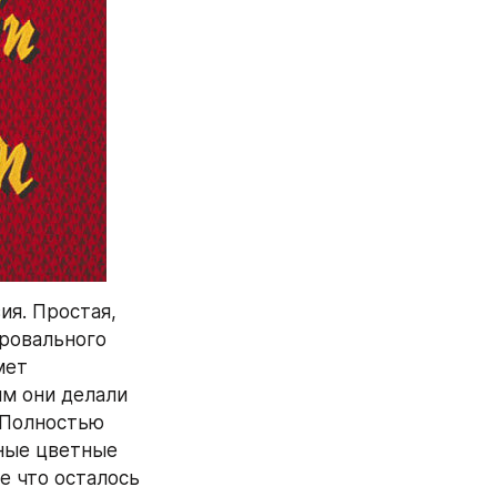
я. Простая, 
ровального 
ет 
м они делали 
Полностью 
ные цветные 
 что осталось 