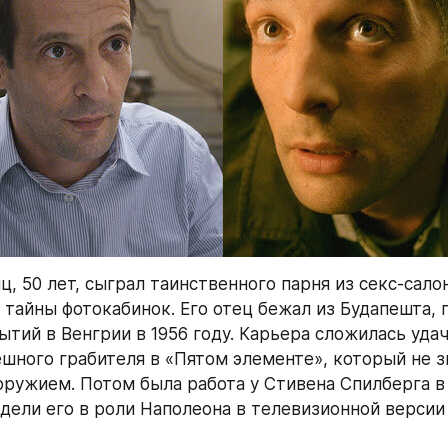
, 50 лет, сыграл таинственного парня из секс-салон
 тайны фотокабинок. Его отец бежал из Будапешта, п
тий в Венгрии в 1956 году. Карьера сложилась удачн
ешного грабителя в «Пятом элементе», который не зн
оружием. Потом была работа у Стивена Спилберга в 
дели его в роли Наполеона в телевизионной версии 