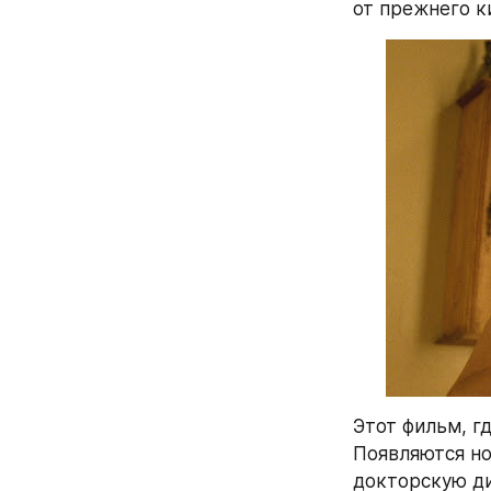
от прежнего к
Этот фильм, г
Появляются но
докторскую ди