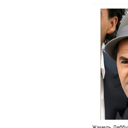
Жамель Деббуз