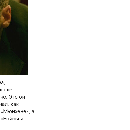
а, 
осле 
о. Это он 
ал, как 
«Мюнхене», а 
«Войны и 