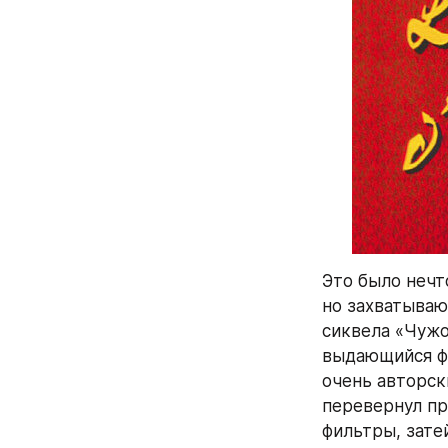
Это было нечто
но захватываю
сиквела «Чужо
выдающийся фи
очень авторск
перевернул пр
фильтры, зате