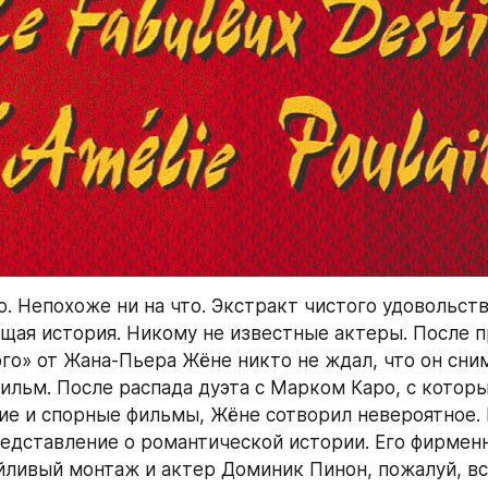
. Непохоже ни на что. Экстракт чистого удовольстви
щая история. Никому не известные актеры. После п
го» от Жана-Пьера Жёне никто не ждал, что он сним
льм. После распада дуэта с Марком Каро, с которы
ие и спорные фильмы, Жёне сотворил невероятное. 
едставление о романтической истории. Его фирмен
йливый монтаж и актер Доминик Пинон, пожалуй, все