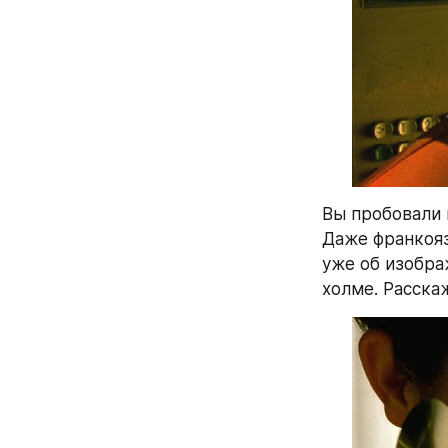
Вы пробовали 
Даже франкояз
уже об изобра
холме. Расскаж