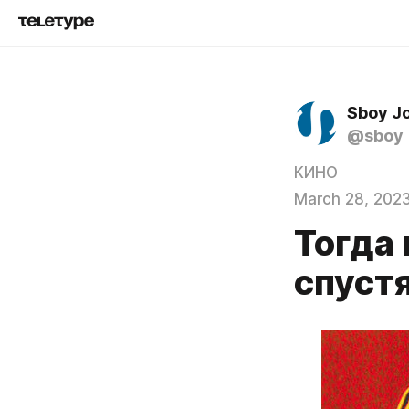
Sboy J
@sboy
КИНО
March 28, 202
Тогда 
спустя