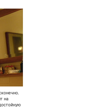
конечно. 
 на 
достойную 