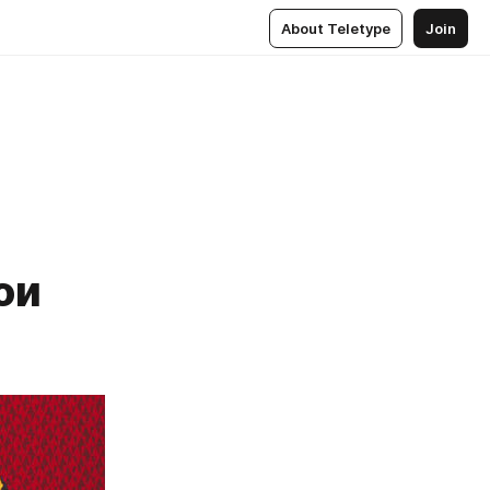
About Teletype
Join
ои