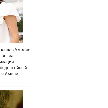
 после «Амели» 
ре, за 
изации 
в достойный 
ся Амели 