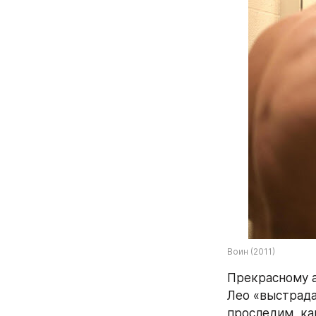
Воин (2011)
Прекрасному а
Лео «выстрада
проследим, ка