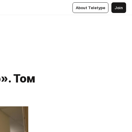
About Teletype
Join
». Том