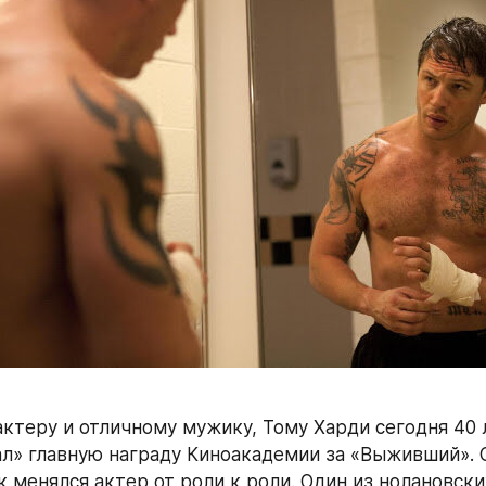
ктеру и отличному мужику, Тому Харди сегодня 40 л
л» главную награду Киноакадемии за «Выживший». 
к менялся актер от роли к роли. Один из нолановски