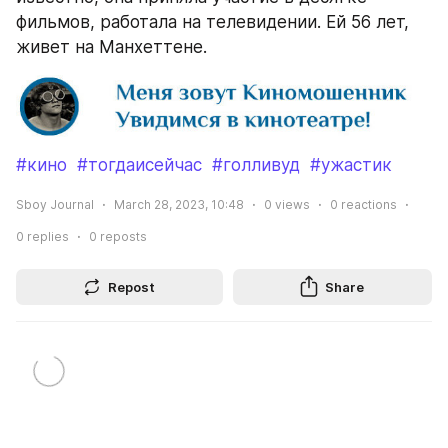
фильмов, работала на телевидении. Ей 56 лет, 
живет на Манхеттене.
#кино
#тогдаисейчас
#голливуд
#ужастик
Sboy Journal
March 28, 2023, 10:48
0
views
0
reactions
0
replies
0
reposts
Repost
Share