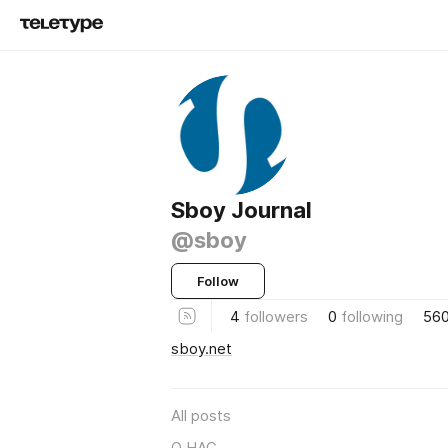
Sboy Journal
@sboy
Follow
4
followers
0
following
56
sboy.net
All posts
О НАС