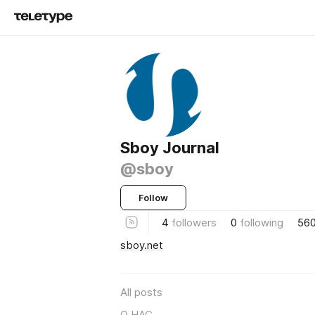
Sboy Journal
@sboy
Follow
4
followers
0
following
56
sboy.net
All posts
О НАС