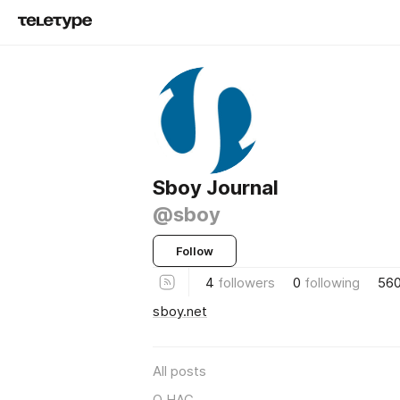
Sboy Journal
@sboy
Follow
4
followers
0
following
56
sboy.net
All posts
О НАС