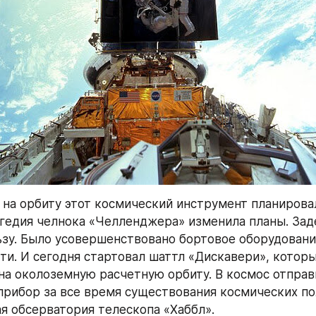
 на орбиту этот космический инструмент планировал
агедия челнока «Челленджера» изменила планы. Зад
ьзу. Было усовершенствовано бортовое оборудовани
ти. И сегодня стартовал шаттл «Дискавери», которы
на околоземную расчетную орбиту. В космос отправ
рибор за все время существования космических по
я обсерватория телескопа «Хаббл».