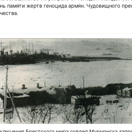
нь памяти жертв геноцида армян. Чудовищного прес
чества.
аключения Брестского мира совдеп Мурманска запр