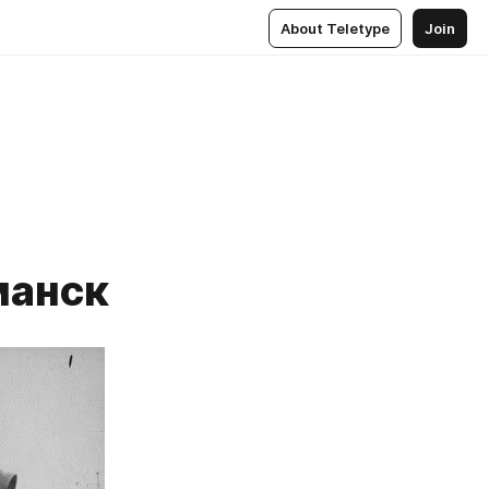
About Teletype
Join
манск