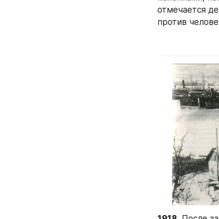
отмечается де
против челове
1918.
 После з