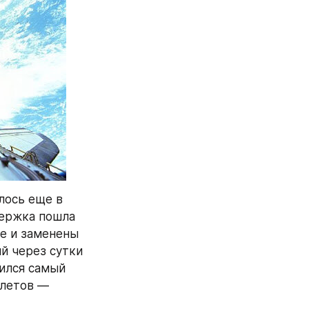
ось еще в 
ержка пошла 
е и заменены 
й через сутки 
ился самый 
летов — 