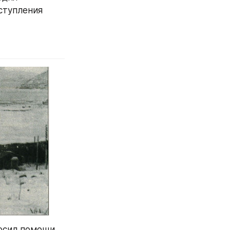
тупления 
осил помощи 