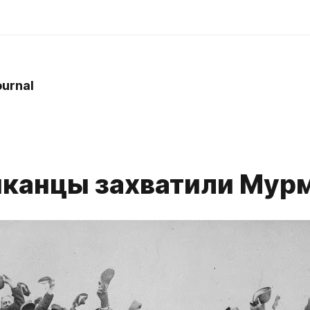
ournal
канцы захватили Мур