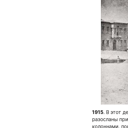
1915
. В этот 
разосланы при
колоннами, по