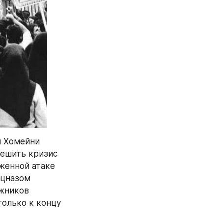
 Хомейни 
ешить кризис 
женной атаке 
цназом 
жников 
олько к концу 