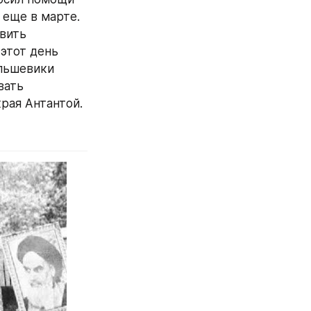
еще в марте. 
вить 
этот день 
льшевики 
ать 
рая Антантой.