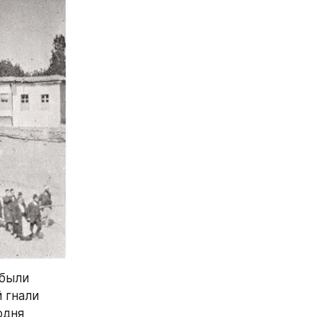
были 
гнали 
дня 