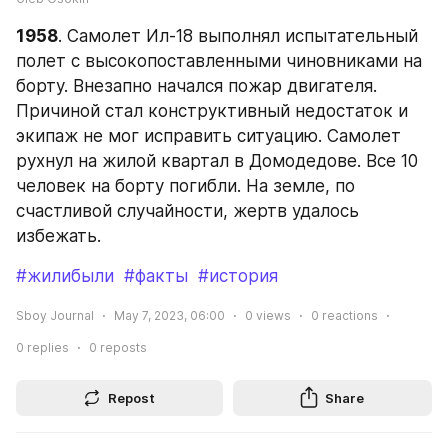
1958
. Самолет Ил-18 выполнял испытательный 
полет с высокопоставленными чиновниками на 
борту. Внезапно начался пожар двигателя. 
Причиной стал конструктивный недостаток и 
экипаж не мог исправить ситуацию. Самолет 
рухнул на жилой квартал в Домодедове. Все 10 
человек на борту погибли. На земле, по 
счастливой случайности, жертв удалось 
избежать.
#жилибыли
#факты
#история
Sboy Journal
May 7, 2023, 06:00
0
views
0
reactions
0
replies
0
reposts
Repost
Share